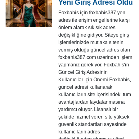
Yeni Giriş Adresi Oldu
Foxbahis için foxbahis387 yeni
adres ile erişim engellerine karşı
önlem alarak sık sık adres
değişikliğine gidiyor. Siteye giriş
işlemlerinizde mutlaka sitenin
vermiş olduğu güncel adres olan
foxbahis387.com üzerinden işlem
yapmanız gerekiyor. Foxbahis'in
Güncel Giriş Adresinin
Kullanıcılar İçin Önemi Foxbahis,
güncel adresi kullanarak
kullanıcıların site içerisindeki tüm
avantajlardan faydalanmasına
yardımcı oluyor. Lisanslı bir
şekilde hizmet veren site yüksek
güvenlik standartları sayesinde
kullanıcıların adres