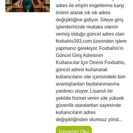
adres ile erişim engellerine karşı
önlem alarak sık sık adres
değişikliğine gidiyor. Siteye giriş
işlemlerinizde mutlaka sitenin
vermiş olduğu güncel adres olan
foxbahis393.com üzerinden işlem
yapmanız gerekiyor. Foxbahis'in
Güncel Giriş Adresinin
Kullanıcılar İçin Önemi Foxbahis,
güncel adresi kullanarak
kullanıcıların site içerisindeki tüm
avantajlardan faydalanmasına
yardımcı oluyor. Lisanslı bir
şekilde hizmet veren site yüksek
güvenlik standartları sayesinde
kullanıcıların adres
değişikliğinden olumsuz yönd...
Devamını Oku