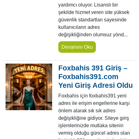
yardımcı oluyor. Lisanslı bir
şekilde hizmet veren site yüksek
güvenlik standartları sayesinde
kullanıcıların adres
değişikliğinden olumsuz yönd...
Devamını Oku
Foxbahis 391 Giriş –
Foxbahis391.com
Yeni Giriş Adresi Oldu
Foxbahis için foxbahis391 yeni
adres ile erişim engellerine karşı
önlem alarak sık sık adres
değişikliğine gidiyor. Siteye giriş
işlemlerinizde mutlaka sitenin
vermiş olduğu güncel adres olan