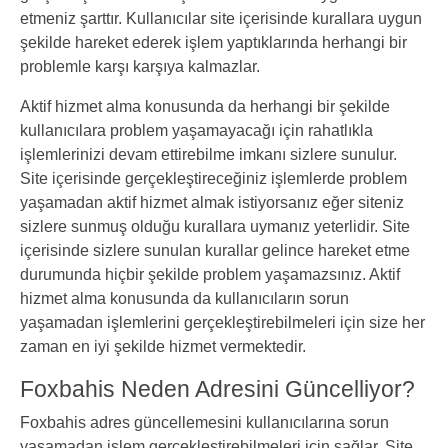
etmeniz şarttır. Kullanıcılar site içerisinde kurallara uygun
şekilde hareket ederek işlem yaptıklarında herhangi bir
problemle karşı karşıya kalmazlar.
Aktif hizmet alma konusunda da herhangi bir şekilde
kullanıcılara problem yaşamayacağı için rahatlıkla
işlemlerinizi devam ettirebilme imkanı sizlere sunulur.
Site içerisinde gerçekleştireceğiniz işlemlerde problem
yaşamadan aktif hizmet almak istiyorsanız eğer siteniz
sizlere sunmuş olduğu kurallara uymanız yeterlidir. Site
içerisinde sizlere sunulan kurallar gelince hareket etme
durumunda hiçbir şekilde problem yaşamazsınız. Aktif
hizmet alma konusunda da kullanıcıların sorun
yaşamadan işlemlerini gerçekleştirebilmeleri için size her
zaman en iyi şekilde hizmet vermektedir.
Foxbahis Neden Adresini Güncelliyor?
Foxbahis adres güncellemesini kullanıcılarına sorun
yaşamadan işlem gerçekleştirebilmeleri için sağlar. Site