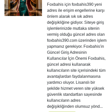
Foxbahis için foxbahis390 yeni
adres ile erişim engellerine karşı
önlem alarak sık sık adres
değişikliğine gidiyor. Siteye giriş
işlemlerinizde mutlaka sitenin
vermiş olduğu güncel adres olan
foxbahis390.com üzerinden işlem
yapmanız gerekiyor. Foxbahis'in
Güncel Giriş Adresinin
Kullanıcılar İçin Önemi Foxbahis,
güncel adresi kullanarak
kullanıcıların site içerisindeki tüm
avantajlardan faydalanmasına
yardımcı oluyor. Lisanslı bir
şekilde hizmet veren site yüksek
güvenlik standartları sayesinde
kullanıcıların adres
değişikliğinden olumsuz yönd...