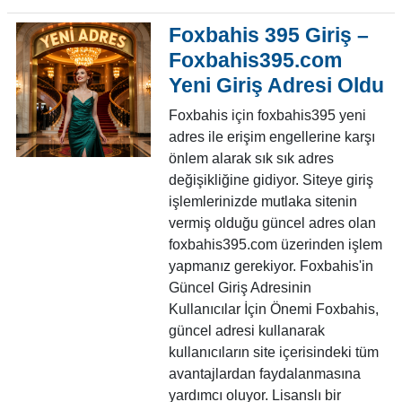
Foxbahis 395 Giriş –
Foxbahis395.com
Yeni Giriş Adresi Oldu
Foxbahis için foxbahis395 yeni
adres ile erişim engellerine karşı
önlem alarak sık sık adres
değişikliğine gidiyor. Siteye giriş
işlemlerinizde mutlaka sitenin
vermiş olduğu güncel adres olan
foxbahis395.com üzerinden işlem
yapmanız gerekiyor. Foxbahis'in
Güncel Giriş Adresinin
Kullanıcılar İçin Önemi Foxbahis,
güncel adresi kullanarak
kullanıcıların site içerisindeki tüm
avantajlardan faydalanmasına
yardımcı oluyor. Lisanslı bir