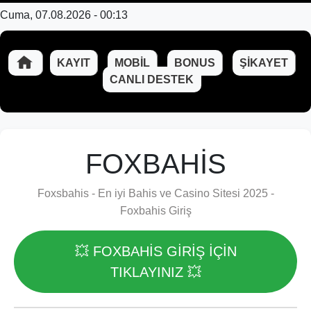
Cuma, 07.08.2026 - 00:13
KAYIT
MOBIL
BONUS
ŞIKAYET
CANLI DESTEK
FOXBAHIS
Foxsbahis - En iyi Bahis ve Casino Sitesi 2025 -
Foxbahis Giriş
💥 FOXBAHIS GİRİŞ İÇİN
TIKLAYINIZ 💥