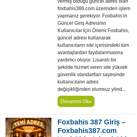
vermiş olduğu güncel adres olan
foxbahis388.com üzerinden işlem
yapmanız gerekiyor. Foxbahis'in
Güncel Giriş Adresinin
Kullanıcılar İçin Önemi Foxbahis,
güncel adresi kullanarak
kullanıcıların site içerisindeki tüm
avantajlardan faydalanmasına
yardımcı oluyor. Lisanslı bir
şekilde hizmet veren site yüksek
güvenlik standartları sayesinde
kullanıcıların adres
değişikliğinden olumsuz yönd...
Devamını Oku
Foxbahis 387 Giriş –
Foxbahis387.com