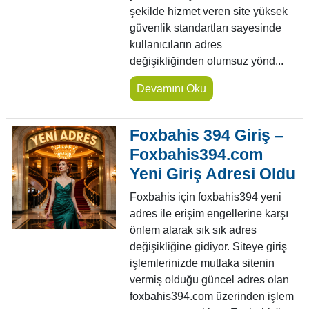
şekilde hizmet veren site yüksek
güvenlik standartları sayesinde
kullanıcıların adres
değişikliğinden olumsuz yönd...
Devamını Oku
Foxbahis 394 Giriş –
Foxbahis394.com
Yeni Giriş Adresi Oldu
Foxbahis için foxbahis394 yeni
adres ile erişim engellerine karşı
önlem alarak sık sık adres
değişikliğine gidiyor. Siteye giriş
işlemlerinizde mutlaka sitenin
vermiş olduğu güncel adres olan
foxbahis394.com üzerinden işlem