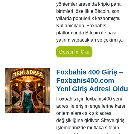
yöntemler arasında kripto para
birimleri, özellikle Bitcoin, son
yıllarda popülerlik kazanmıştır.
Kullanıcıların, Foxbahis
platformunda Bitcoin ile nasıl
yatırım yapacakları ve çekim iş...
Devamını Oku
Foxbahis 400 Giriş –
Foxbahis400.com
Yeni Giriş Adresi Oldu
Foxbahis için foxbahis400 yeni
adres ile erişim engellerine karşı
önlem alarak sık sık adres
değişikliğine gidiyor. Siteye giriş
işlemlerinizde mutlaka sitenin