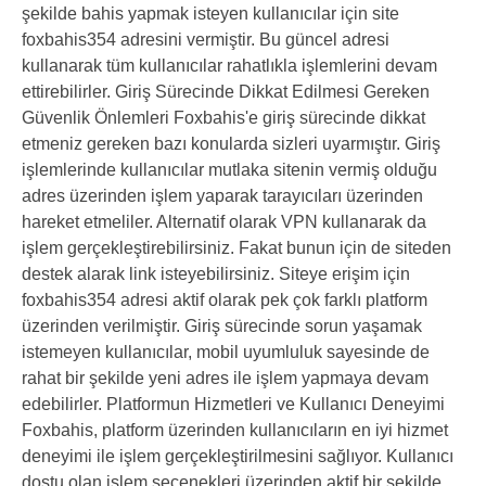
şekilde bahis yapmak isteyen kullanıcılar için site
foxbahis354 adresini vermiştir. Bu güncel adresi
kullanarak tüm kullanıcılar rahatlıkla işlemlerini devam
ettirebilirler. Giriş Sürecinde Dikkat Edilmesi Gereken
Güvenlik Önlemleri Foxbahis'e giriş sürecinde dikkat
etmeniz gereken bazı konularda sizleri uyarmıştır. Giriş
işlemlerinde kullanıcılar mutlaka sitenin vermiş olduğu
adres üzerinden işlem yaparak tarayıcıları üzerinden
hareket etmeliler. Alternatif olarak VPN kullanarak da
işlem gerçekleştirebilirsiniz. Fakat bunun için de siteden
destek alarak link isteyebilirsiniz. Siteye erişim için
foxbahis354 adresi aktif olarak pek çok farklı platform
üzerinden verilmiştir. Giriş sürecinde sorun yaşamak
istemeyen kullanıcılar, mobil uyumluluk sayesinde de
rahat bir şekilde yeni adres ile işlem yapmaya devam
edebilirler. Platformun Hizmetleri ve Kullanıcı Deneyimi
Foxbahis, platform üzerinden kullanıcıların en iyi hizmet
deneyimi ile işlem gerçekleştirilmesini sağlıyor. Kullanıcı
dostu olan işlem seçenekleri üzerinden aktif bir şekilde