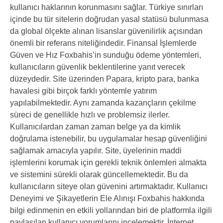
kullanıcı haklarının korunmasını sağlar. Türkiye sınırları
içinde bu tür sitelerin doğrudan yasal statüsü bulunmasa
da global ölçekte alınan lisanslar güvenilirlik açısından
önemli bir referans niteliğindedir. Finansal İşlemlerde
Güven ve Hız Foxbahis’in sunduğu ödeme yöntemleri,
kullanıcıların güvenlik beklentilerine yanıt verecek
düzeydedir. Site üzerinden Papara, kripto para, banka
havalesi gibi birçok farklı yöntemle yatırım
yapılabilmektedir. Aynı zamanda kazançların çekilme
süreci de genellikle hızlı ve problemsiz ilerler.
Kullanıcılardan zaman zaman belge ya da kimlik
doğrulama istenebilir, bu uygulamalar hesap güvenliğini
sağlamak amacıyla yapılır. Site, üyelerinin maddi
işlemlerini korumak için gerekli teknik önlemleri almakta
ve sistemini sürekli olarak güncellemektedir. Bu da
kullanıcıların siteye olan güvenini artırmaktadır. Kullanıcı
Deneyimi ve Şikayetlerin Ele Alınışı Foxbahis hakkında
bilgi edinmenin en etkili yollarından biri de platformla ilgili
paylaşılan kullanıcı yorumlarını incelemektir. İnternet