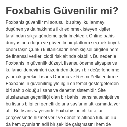
Foxbahis Güvenilir mi?
Foxbahis güvenilir mi sorusu, bu siteyi kullanmayı
düşünen ya da hakkında fikir edinmek isteyen kişiler
tarafından sıkça gündeme getirilmektedir. Online bahis
dünyasında doğru ve güvenilir bir platform seçmek büyük
önem taşır. Çünkü kullanıcıların hem kişisel bilgileri hem
de finansal verileri ciddi risk altında olabilir. Bu nedenle
Foxbahis’in güvenlik düzeyi, lisansı, ödeme altyapısı ve
kullanıcı deneyimleri üzerinden detaylı bir değerlendirme
yapmak gerekir. Lisans Durumu ve Resmi Yetkilendirme
Foxbahis’in güvenilirliğiyle ilgili en temel göstergelerden
biri sahip olduğu lisans ve denetim sistemidir. Site
uluslararası geçerliliği olan bir bahis lisansına sahiptir ve
bu lisans bilgileri genellikle ana sayfanın alt kısmında yer
alır. Bu lisans sayesinde Foxbahis belirli kurallar
çerçevesinde hizmet verir ve denetim altında tutulur. Bu
da hem oyunların adil bir şekilde çalışmasını hem de