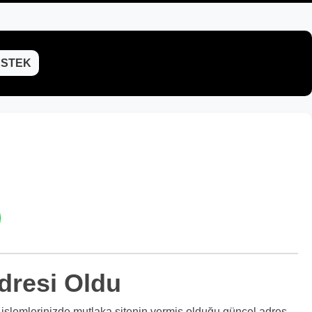
ESTEK
dresi Oldu
iş işlemlerinizde mutlaka sitenin vermiş olduğu güncel adres