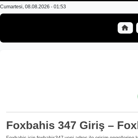
Cumartesi, 08.08.2026 - 01:53
Foxbahis 347 Giriş – Fox
Foxbahis için foxbahis347 yeni adres ile erişim engellerine k